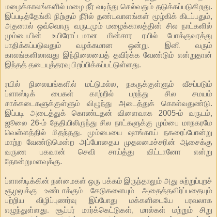
மழைக்காலங்களில் மழை நீர் வடிந்து செல்வதும் தடுக்கப்படுகிறது.
இப்படித்தேங்கி நிற்கும் நீரில் தண்டவாளங்கள் மூழ்கிக் கிடப்பதும்,
அதனால் ஒவ்வொரு வருடமும் மழைக்காலத்தின் சில நாட்களில்
மும்பையின் உயிரோட்டமான மின்சார ரயில் போக்குவரத்து
பாதிக்கப்படுவதும் வழக்கமான ஒன்று. இனி வரும்
காலங்களிலாவது இந்நிலையைத் தவிர்க்க வேண்டும் என்றுதான்
இந்தத் தடையுத்தரவு பிறப்பிக்கப்பட்டுள்ளது.
ரயில் நிலையங்களில் மட்டுமல்ல, நகருக்குள்ளும் வீசப்படும்
ப்ளாஸ்டிக் பைகள் காற்றில் பறந்து சில சமயம்
சாக்கடைகளுக்குள்ளும் விழுந்து அடைத்துக் கொள்வதுண்டு.
இப்படி அடைத்துக் கொண்டதன் விளைவாக 2005-ம் வருடம்,
ஜூலை 26-ம் தேதியிலிருந்து சில நாட்களுக்கு மும்பை மாநகரமே
வெள்ளத்தில் மிதந்தது. மும்பையை ஷாங்காய் நகரைப்போன்று
மாற்ற வேண்டுமென்ற அப்போதைய முதலமைச்சரின் ஆசைக்கு
வருண பகவான் செவி சாய்த்து விட்டானோ என்று
தோன்றுமளவுக்கு.
ப்ளாஸ்டிக்கின் நன்மைகள் ஒரு பக்கம் இருந்தாலும் அது சுற்றுப்புறச்
சூழலுக்கு உண்டாக்கும் கேடுகளையும் அதைத்தவிர்ப்பதையும்
பற்றிய விழிப்புணர்வு இப்போது மக்களிடையே பரவலாக
எழுந்துள்ளது. சூப்பர் மார்க்கெட்டுகள், மால்கள் மற்றும் சிறு