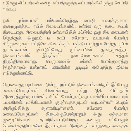
எடுத்து விட்டார்கள் என்று நம்பத்தகுந்த வட்டாரத்திலிருந்து செய்தி
வந்தது.
நவி மும்பையின் பன்வெல்லிருந்து, வாஷி வரைக்குமான
துறைமுகத்தட ரயில் நிலையங்களில், உள்ளே ஒரு கடை கூடக்
கிடையாது. நிலையத்தின் உள்வாயிலில் மட்டுமே ஒரு சில கடைகள்
இருக்கும், அதுவும் டீ, காபி, சமோசா, வடாபாவ் போன்ற
சிற்றுண்டிகள் மட்டுமே கிடைக்கும். மத்திய மற்றும் மேற்கு ரயில்
தடங்களுடன் ஒப்பிடும்போது மும்பையின் துறைமுகத்தட
நிலையங்களில் இருக்கும் நடைமேடைகளின் சுத்தம்
திருப்திகரமானது. பெருமளவில் மக்கள் போக்குவரத்து
இருந்தாலும் நன்றாகப் பராமரிக்க முடியும் என்பதற்கு இவை
எடுத்துக்காட்டு.
தொலைதூர ரயில்கள் நின்று புறப்படும் நிலையங்களிலும் இப்போது
உணவுப்பொருட்கள் கிடைக்காது என்று ஆகி விட்டதால்
அவசரத்துக்கு பிஸ்கட், சிப்ஸ் போன்றவற்றை வாங்கிப்பயனடையும்
பயணிகள், முக்கியமாகக் குழந்தைகளுடன் வருபவர்கள் பெரும்
அதிருப்திக்கு ஆளாகியுள்ளனர். சமோசா போன்ற
உணவுப்பொருட்கள் கிடைக்குமென்றாலும் அது சுத்தமான
முறையில்தான் தயாரிக்கப்படுகிறதா என்பது எப்போதும்
கேள்விக்குறியாகவே இருப்பதால் அவற்றைக் குழந்தைகளுக்குக்