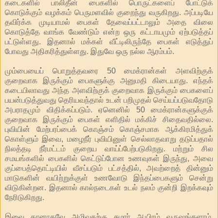
கடைகளில் பாலிதீன் பைகளில் பொருட்களைப் போட்டுக்
கொடுக்கும் வழக்கம் பெருமளவில் குறைந்து வருகிறது. அப்படியே
தவிர்க்க முடியாமல் பைகள் தேவைப்பட்டாலும் அதை விலை
கொடுத்தே வாங்க வேண்டும் என்ற ஒரு கட்டாயமும் ஏற்படுத்தப்
பட்டுள்ளது. இதனால் மக்கள் வீட்டிலிருந்தே பைகள் எடுத்துப்
போவது அதிகரித்துள்ளது. இதுவே ஒரு நல்ல ஆரம்பம்.
மும்பையைப் பொறுத்தவரை 50 மைக்ரான்கள் அளவிற்குக்
குறைவாக இருக்கும் பைகளுக்கு அனுமதி கிடையாது. எந்தக்
கடையிலாவது அந்த அளவிற்குக் குறைவாக இருக்கும் பைகளைப்
பயன்படுத்துவது தெரியவந்தால் உடன் பறிமுதல் செய்யப்படுவதோடு
அபராதமும் விதிக்கப்படும். ஏனெனில் 50 மைக்ரான்களுக்குக்
குறைவாக இருக்கும் பைகள் எளிதில் மக்கிச் சிதைவதில்லை.
புவியின் மேற்பரப்பைக் கொஞ்சம் கொஞ்சமாக ஆக்கிரமித்துக்
கொள்ளும் இவை, மழைநீர் புவியினுள் செல்லாதவாறு தடுப்பதால்
நிலத்தடி நீர்மட்டம் குறைய வாய்ப்பேற்படுகிறது. மற்றும் சில
சமயங்களில் பைகளில் கெட்டுப்போன உணவுகள் இருந்து, அவை
குப்பைத்தொட்டியில் வீசப்படும் பட்சத்தில், அவற்றைத் தின்னும்
மாடுகளின் வயிற்றுக்குள் உணவோடு இந்தப்பைகளும் சென்று
விடுகின்றன. இதனால் கால்நடைகள் உடல் நலம் குன்றி இறக்கவும்
நேரிடுகிறது.
இவை தானாகவே அழிவதற்கு சுமார் ஆயிரம் வருஷங்களாம்.