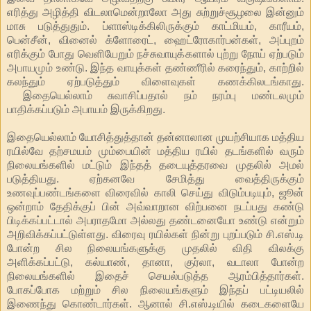
எரித்து அழித்தி விடலாமென்றாலோ அது சுற்றுச்சூழலை இன்னும்
மாசு படுத்துதும். ப்ளாஸ்டிக்கிலிருக்கும் காட்மியம், காரீயம்,
பென்சீன், வினைல் க்ளோரைட், ஹைட்ரோகார்பன்கள், அப்புறம்
எரிக்கும் போது வெளியேறும் நச்சுவாயுக்களால் புற்று நோய் ஏற்படும்
அபாயமும் உண்டு. இந்த வாயுக்கள் தண்ணீரில் கரைந்தும், காற்றில்
கலந்தும் ஏற்படுத்தும் விளைவுகள் கணக்கிலடங்காது.
இதையெல்லாம் சுவாசிப்பதால் நம் நரம்பு மண்டலமும்
பாதிக்கப்படும் அபாயம் இருக்கிறது.
இதையெல்லாம் யோசித்துத்தான் தன்னாலான முயற்சியாக மத்திய
ரயில்வே தற்சமயம் மும்பையின் மத்திய ரயில் தடங்களில் வரும்
நிலையங்களில் மட்டும் இந்தத் தடையுத்தரவை முதலில் அமல்
படுத்தியது. ஏற்கனவே சேமித்து வைத்திருக்கும்
உணவுப்பண்டங்களை விரைவில் காலி செய்து விடும்படியும், ஜூன்
ஒன்றாம் தேதிக்குப் பின் அவ்வாறான விற்பனை நடப்பது கண்டு
பிடிக்கப்பட்டால் அபராதமோ அல்லது தண்டனையோ உண்டு என்றும்
அறிவிக்கப்பட்டுள்ளது. விரைவு ரயில்கள் நின்று புறப்படும் சி.எஸ்.டி
போன்ற சில நிலையங்களுக்கு முதலில் விதி விலக்கு
அளிக்கப்பட்டு, கல்யாண், தானா, குர்லா, வடாலா போன்ற
நிலையங்களில் இதைச் செயல்படுத்த ஆரம்பித்தார்கள்.
போகப்போக மற்றும் சில நிலையங்களும் இந்தப் பட்டியலில்
இணைந்து கொண்டார்கள். ஆனால் சி.எஸ்.டியில் கடைகளையே