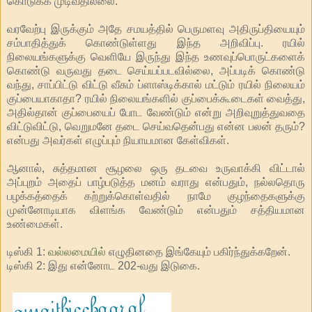
கொடுக்க முடிவதில்லை.
வரவேற்பு இருக்கும் அதே சமயத்தில் பெருமளவு அதிருப்தியையும்
சம்பாதித்துக் கொண்டுள்ளது இந்த அறிவிப்பு. ரயில்
நிலையங்களுக்கு வெளியே இருந்து இந்த உணவுப்பொருட்களைக்
கொண்டு வருவது தடை செய்யப்படவில்லை, அப்படிக் கொண்டு
வந்து, சாப்பிட்டு விட்டு வீசும் ப்ளாஸ்டிக்கால் மட்டும் ரயில் நிலையம்
குப்பையாகாதா? ரயில் நிலையங்களில் குப்பைக்கூடைகள் வைத்து,
அதில்தான் குப்பையைப் போட வேண்டும் என்று அறிவுறுத்துவதை
விட்டுவிட்டு, வெறுமனே தடை செய்வதென்பது என்ன பலன் தரும்?
என்பது அவர்கள் எழுப்பும் நியாயமான கேள்விகள்.
ஆனால், சுத்தமான சூழலை ஒரு தடவை உருவாக்கி விட்டால்
அப்புறம் அதைப் பாழ்படுத்த மனம் வராது என்பதும், நல்லதொரு
பழக்கத்தைக் கற்றுக்கொள்வதில் நாமே குழந்தைகளுக்கு
முன்னோடியாக விளங்க வேண்டும் என்பதும் சத்தியமான
உண்மைகள்.
டிஸ்கி 1:
வல்லமையில்
எழுதினதை இங்கேயும் பகிர்ந்துக்கறேன்.
டிஸ்கி 2: இது என்னோட 202-வது இடுகை.