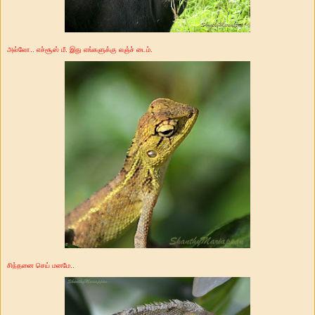
அல்லோ.. எச்சூஸ் மீ. இது எங்களுக்கு லஞ்ச் டைம்.
சிந்தனை செய் மனமே..