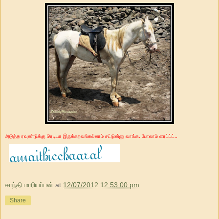
அடுத்த ரவுண்டுக்கு ரெடியா இருக்கறவங்கல்லாம் சட்டுன்னு வாங்க. போலாம் ரைட்ட்ட்..
சாந்தி மாரியப்பன்
at
12/07/2012 12:53:00 pm
Share