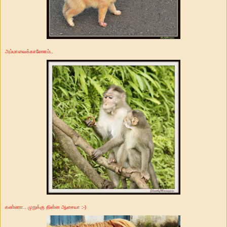
அம்மாவைக்காணோம்..
கண்ணா.. முறுக்கு தின்ன ஆசையா :-)