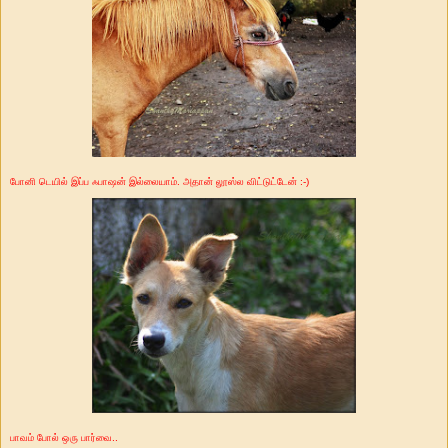
போனி டெயில் இப்ப ஃபாஷன் இல்லையாம். அதான் லூஸ்ல விட்டுட்டேன் :-)
பாவம் போல் ஒரு பார்வை..