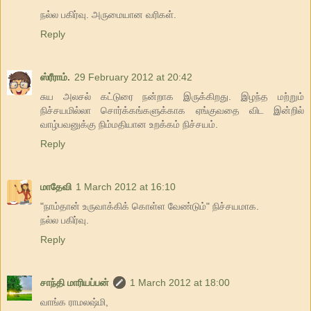
நல்ல பகிர்வு. அருமையான வரிகள்.
Reply
ஸ்ரீராம்.
29 February 2012 at 20:42
சுய அலசல் கட்டுரை நன்றாக இருக்கிறது. இழந்த மற்றும்
நிச்சயமில்லா சொர்க்கங்களுக்காக ஏங்குவதை விட இன்றில்
வாழ்பவனுக்கு நிம்மதியான உறக்கம் நிச்சயம்.
Reply
மாதேவி
1 March 2012 at 16:10
"நாம்தான் உருவாக்கிக் கொள்ள வேண்டும்" நிச்சயமாக.
நல்ல பகிர்வு.
Reply
சாந்தி மாரியப்பன்
1 March 2012 at 18:00
வாங்க ராமலஷ்மி,