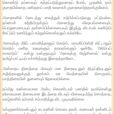
கொண்டு நம்மையும் சுத்தப்படுத்துவதைப் போல், முதலில் நாம்
குறையில்லாத மனிதராய் மாறி உலகைக் குறைகளற்றதாக்குவோம்.
அறைகளில் அடைத்து வைத்துக் கற்பிக்கப்படுவது மட்டுமல்ல,
நம்மைச் சுற்றியிருக்கும் அனைத்து விஷயங்களையும்,
பொறுமையையும் தன்னம்பிக்கையையும் இழந்து விடாமல் கண்டும்
கேட்டும் உணர்ந்தும் கற்றுக்கொள்வதும் கல்வியே.
அளவுக்கு மீறிப் பராமரித்தாலும் கெடும், பராமரிப்பின்றி விட்டாலும்
கெடும் மனித உறவுகளும் தாவரங்களும் ஒன்றே. ‘பீலிபெய்
சாகாடும்’ என்று வள்ளுவரும் ‘அளவுக்கு மிஞ்சினால்’ என்று
தமிழ்ப்பாட்டியும் எச்சரித்தது இதைத்தானோ..
அன்றைய தினத்தை மிகவும் மன நிறைவுடனும் திருப்தியுடனும்
கழித்தவனுக்குத் தூக்கம் வர மெத்தையின் சொகுசும்,
மாத்திரையின் துணையும் தேவையில்லை.
நம்மீது உண்மையான அன்பு கொண்டவர் மனதில் நமக்கென்று
விசாலமான நிலையான இடத்தை விடவும் விலையுயர்ந்த சொத்தை,
வாழ்நாளில் நம்மால் சம்பாதித்து விட முடிவதில்லை.
உள்ளுணர்வென்பதும் கடவுளின் கொடைதான். கணவன் தன்னிடம்