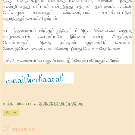
ஏதோ மறைக்கிறான் என்பதை மனைவியும், மனைவி அதைக்
கண்டுபிடித்து விட்டாள் என்றறிந்து எதிராளி தன்னைக் கேள்வி
கேட்குமுன் கணவனும் உள்ளுணர்வால் எச்சரிக்கப்பட்டுச்
சுதாரித்துக் கொள்கிறார்கள்.
கட்டாந்தரையைப் பார்த்துப் பூந்தோட்டம் அழகாயில்லை என்பவனும்,
வாழ்க்கையில் சுவாரஸ்யமே இல்லை என்று அலுத்துக்
கொள்பவனும், அதை நாம்தான் உருவாக்கிக் கொள்ள
வேண்டுமென்பதைக் கடைசிவரை புரிந்து கொள்வதேயில்லை.
டிஸ்கி:
வல்லமையில்
எழுதியதை இங்கேயும் பகிர்ந்துக்கறேன்.
சாந்தி மாரியப்பன்
at
2/28/2012 06:45:00 pm
Share
27 comments: