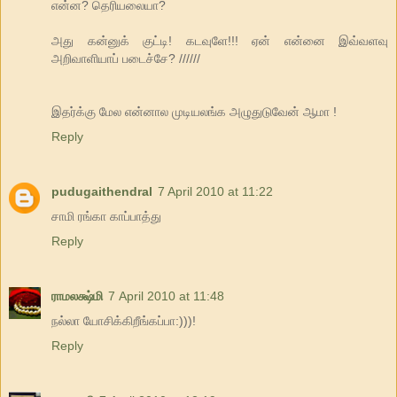
என்ன? தெரியலையா?
அது கன்னுக் குட்டி! கடவுளே!!! ஏன் என்னை இவ்வளவு
அறிவாளியாப் படைச்சே? //////
இதர்க்கு மேல என்னால முடியலங்க அழுதுடுவேன் ஆமா !
Reply
pudugaithendral
7 April 2010 at 11:22
சாமி ரங்கா காப்பாத்து
Reply
ராமலக்ஷ்மி
7 April 2010 at 11:48
நல்லா யோசிக்கிறீங்கப்பா:)))!
Reply