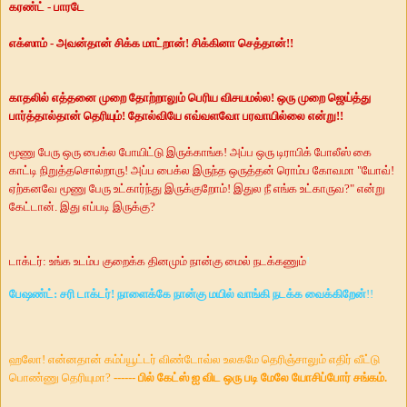
கரண்ட் - பாரடே
எக்ஸாம் - அவன்தான் சிக்க மாட்றான்! சிக்கினா செத்தான்!!
காதலில் எத்தனை முறை தோற்றாலும் பெரிய விசயமல்ல!
ஒரு முறை ஜெய்த்து
பார்த்தால்தான் தெரியும்! தோல்வியே எவ்வளவோ
பரவாயில்லை என்று!!
மூணு பேரு ஒரு பைக்ல போயிட்டு இருக்காங்க! அப்ப ஒரு டிராபிக் போலீஸ் கை
காட்டி நிறுத்தசொல்றாரு!
அப்ப பைக்ல இருந்த ஒருத்தன் ரொம்ப கோவமா
"
யோவ்!
ஏற்கனவே மூணு பேரு
உட்கார்ந்து இருக்குறோம்! இதுல நீ எங்க உட்காருவ
?"
என்று
கேட்டான். இது எப்படி இருக்கு
?
டாக்டர்: உங்க உடம்ப குறைக்க தினமும் நான்கு மைல் நடக்கணும்
!
பேஷண்ட்: சரி டாக்டர்! நாளைக்கே நான்கு மயில் வாங்கி நடக்க வைக்கிறேன்
!!
ஹலோ! என்னதான் கம்ப்யூட்டர் விண்டோவ்ல உலகமே தெரிஞ்சாலும் எதிர் வீட்டு
பொண்ணு தெரியுமா
?
------
பில் கேட்ஸ் ஐ விட ஒரு படி மேலே யோசிப்போர் சங்கம்.