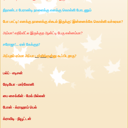
நீதாண்டா பேராண்டி நாளைக்கு எனக்கு கொள்ளி போடணும்
!
போ பாட்டி! எனக்கு நாளைக்கு ஸ்கூல் இருக்கு! இன்னைக்கே கொள்ளி வச்சுரவா
?
அம்மா! எதிர்வீட்ல இருக்குற ஆன்ட்டி பேரு என்னம்மா
?
சரோஜா!... ஏன் கேக்குற
?
அப்புறம் ஏம்மா அப்பா
டார்லிங்குன்னு
கூப்பிடறாரு
?
பல்ப் - எடிசன்
ரேடியோ - மார்கோனி
பை-சைக்கிள் - மேக் மில்லன்
போன் - க்ராஹாம் பெல்
க்ராவிடி - நியூட்டன்