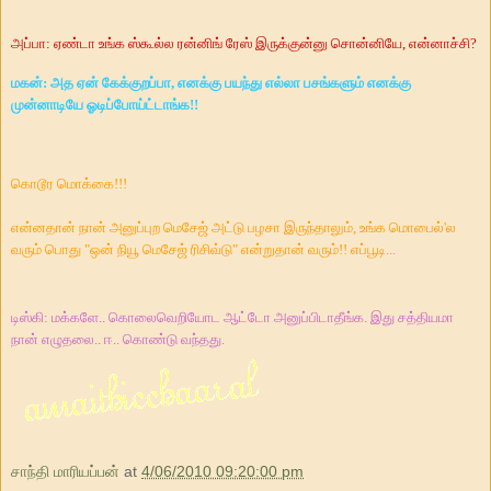
அப்பா: ஏண்டா உங்க ஸ்கூல்ல ரன்னிங் ரேஸ் இருக்குன்னு சொன்னியே
,
என்னாச்சி
?
மகன்: அத ஏன் கேக்குறப்பா
,
எனக்கு பயந்து எல்லா பசங்களும் எனக்கு
முன்னாடியே
ஓடிப்போய்ட்டாங்க!!
கொடூர மொக்கை!!!
என்னதான் நான் அனுப்புற மெசேஜ் அட்டு பழசா இருந்தாலும்
,
உங்க மொபைல்
'
ல
வரும் பொது
"
ஒன் நியூ மெசேஜ் ரிசிவ்டு
"
என்றுதான் வரும்!! எப்பூடி...
டிஸ்கி: மக்களே.. கொலைவெறியோட ஆட்டோ அனுப்பிடாதீங்க. இது சத்தியமா
நான் எழுதலை.. ஈ.. கொண்டு வந்தது.
சாந்தி மாரியப்பன்
at
4/06/2010 09:20:00 pm