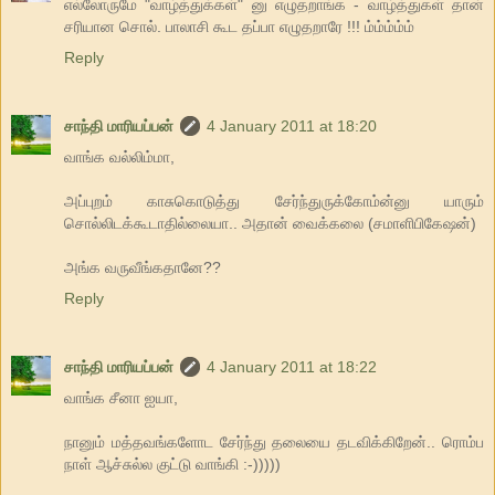
எல்லோருமே "வாழ்த்துக்கள்" னு எழுதறாங்க - வாழ்த்துகள் தான்
சரியான சொல். பாலாசி கூட தப்பா எழுதறாரே !!! ம்ம்ம்ம்ம்
Reply
சாந்தி மாரியப்பன்
4 January 2011 at 18:20
வாங்க வல்லிம்மா,
அப்புறம் காசுகொடுத்து சேர்ந்துருக்கோம்ன்னு யாரும்
சொல்லிடக்கூடாதில்லையா.. அதான் வைக்கலை (சமாளிபிகேஷன்)
அங்க வருவீங்கதானே??
Reply
சாந்தி மாரியப்பன்
4 January 2011 at 18:22
வாங்க சீனா ஐயா,
நானும் மத்தவங்களோட சேர்ந்து தலையை தடவிக்கிறேன்.. ரொம்ப
நாள் ஆச்சுல்ல குட்டு வாங்கி :-)))))