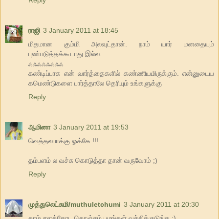
Reply
ராஜி
3 January 2011 at 18:45
மிதமான கும்மி அலவுட்தான். நாம் யார் மனதையும்
புண்படுத்தக்கூடாது இல்ல.
ஃஃஃஃஃஃஃஃ
கண்டிப்பாக என் வார்த்தைகளில் கண்ணியமிருக்கும். என்னுடைய
கமெண்டுகளை பார்த்தாலே தெரியும் உங்களுக்கு
Reply
ஆமினா
3 January 2011 at 19:53
வெத்தலபாக்கு ஓக்கே !!!
தம்பளம் ல வச்சு கொடுத்தா தான் வருவோம் ;)
Reply
முத்துலெட்சுமி/muthuletchumi
3 January 2011 at 20:30
தாம்பாளத்தோட கொஞ்சம் பழங்கள் வச்சிக்குடுங்க :)